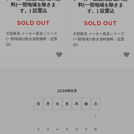
料(一部地域を除きま
料(一部地域を除きま
す。) 設置込
す。) 設置込
SOLD OUT
SOLD OUT
大型家具 メーカー直送シリーズ
大型家具 メーカー直送シリーズ
(一部地域の除き送料無料・設置
(一部地域の除き送料無料・設置
込)
込)
2026年8月
日
月
火
水
木
金
土
1
2
3
4
5
6
7
8