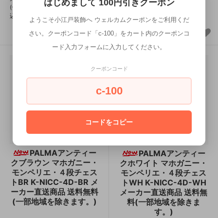
はじめまして 100円引きクーポン
込)
(一部地域の除き送料無料・設置
込)
ようこそ小江戸装飾へ ウェルカムクーポンをご利用くだ
さい。クーポンコード「c-100」をカート内のクーポンコ
ード入力フォームに入力してください。
クーポンコード
c-100
コードをコピー
PALMAアンティー
PALMAアンティー
クブラウン マホガニー・
クホワイト マホガニー・
モンペリエ・４段チェス
モンペリエ・４段チェス
トBR K-NICC-4D-BR メ
トWH K-NICC-4D-WH
ーカー直送商品 送料無料
メーカー直送商品 送料無
(一部地域を除きます。)
料(一部地域を除きま
す。)