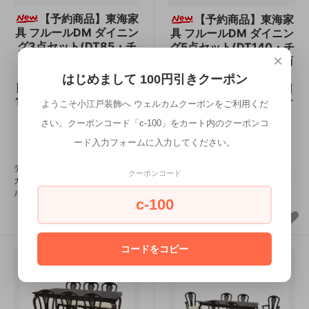
【予約商品】東海家
【予約商品】東海家
具 フルールDM ダイニン
具 フルールDM ダイニン
グ3点セット(DT85・チ
グ5点セット(DT140・チ
×
ェアB2) メーカー直送商
ェアB4) メーカー直送商
品 送料無料(一部地域を
品 送料無料(一部地域を
はじめまして 100円引きクーポン
除きます。) 設置込 次回
除きます。) 設置込 次回
10/10 入荷予定 予約受付
10/10入荷予定 予約受付
ようこそ小江戸装飾へ ウェルカムクーポンをご利用くだ
中
中
さい。クーポンコード「c-100」をカート内のクーポンコ
190,300円(税込)
ード入力フォームに入力してください。
365,200円(税込)
ディティールの一つ一つが、エレ
ディティールの一つ一つが、エレ
クーポンコード
ガントな雰囲気を漂わせます。フ
ガントな雰囲気を漂わせます。フ
ルールシリーズ。
ルールシリーズ。
c-100
コードをコピー