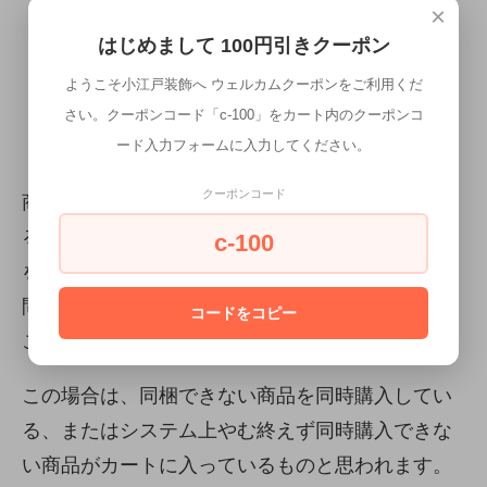
ですが、こちらの使用品は対象外となります
×
はじめまして 100円引きクーポン
ので、ご了承ください。
ようこそ小江戸装飾へ ウェルカムクーポンをご利用くだ
さい。クーポンコード「c-100」をカート内のクーポンコ
カートが前に進まない場合は、以下にご注意
ード入力フォームに入力してください。
ください。
クーポンコード
商品をカートにいれ、購入手続きを進めようとす
ると、「利用できるお届け方法がないため、商品
c-100
を購入できません。お手数ですがショップまでお
問い合わせください。」と言うメッセージが出る
コードをコピー
ことがあります。
この場合は、同梱できない商品を同時購入してい
る、またはシステム上やむ終えず同時購入できな
い商品がカートに入っているものと思われます。