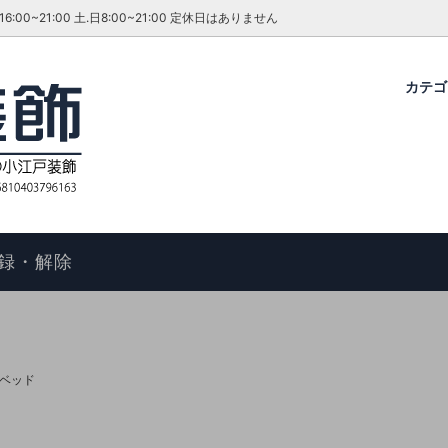
~21:00 土.日8:00~21:00 定休日はありません
カテ
グ・ダイニングセット
ファーテイラー
せ
コタツ
アンティーク＆ROCOCO 輸入
今月のキャンペーン・イベント
ル
ィアン ホームスタイル
歴
アームチェア
よくあるご質問
物の手順
マントルピース
コエドグループ
録・解除
テーブル
テレビボード
オケース
チェスト
ドレッサー
ベッド
ール
キャビネット
FAX スタンド
ポールハンガー