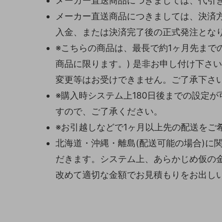
メーカー直送商品につきましては、代引
メーカー直送商品につきましては、決済
入金、または決済完了後の正式発注とな
※こちらの商品は、最長で約1ヶ月先まで
商品に限ります。) 是非お申し付け下さ
変更等はお受けできません。ご了承下さ
※購入時システム上180日後までの設定
すので、ご了承ください。
※お引越しなどで1ヶ月以上先の配送をご
北海道・沖縄・離島(配送可能の場合)に
だきます。システム上、あらかじめ仮の
改めて適切な金額でお見積もりをお出し