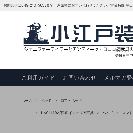
お問合せは049-210-5658まで、お気軽にお問い合わせください。営業時間 平日16:00
ベッド
TOKAI KAGU/東海家具工業
はじめての方へ
リビン
ジェニ
お知ら
カウチソファ
HAGIHARA/萩原 インテリア家具
メーカーさんに聞いてみよう!!
スツー
ヴィヴ
更新履
チェア
このサイトについて
ベンチ
お買い
ご利用ガイド
お問い合わせ
メルマガ登
ナイトテーブル
サイド
サイドボード
キュリ
ホーム
ベッド
ロフトベッド
デスク
ワゴン
HAGIHARA/萩原 インテリア家具
ベッド
ロフト
本棚・シェルフ・ラック
コンソ
フラワースタンド
TEL・