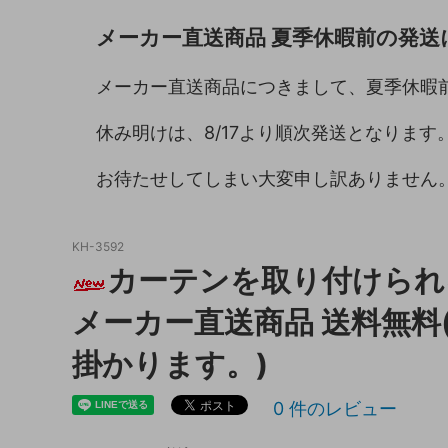
メーカー直送商品 夏季休暇前の発送
キッチン収納
トイレ
ガーデニング雑貨
ライト
メーカー直送商品につきまして、夏季休暇
天板保護マット
休み明けは、8/17より順次発送となります
お待たせしてしまい大変申し訳ありません
KH-3592
カーテンを取り付けられる
メーカー直送商品 送料無料
掛かります。)
0
件のレビュー