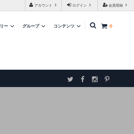
アカウント
ログイン
会員登録
ゴリー
グループ
コンテンツ
0
家具
情報
ソファ
神谷家具
各種ダウンロード
ラムズゲイトチェア
サイトマップ
テーブル
アンティーク商品 概略と取扱い方
ダイニングボード
収納家具
パーテーション・スクリーン
カウンター
ミラー