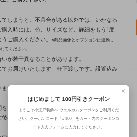
してしまうと、不具合がある以外では、いかなる
ご購入時には、色、サイズなど、詳細をもう1度
ようご購入ください。
※商品画像とオプションは連動し
れてください。
合いが若干異なることがあります。
にてお届けいたします。軒下渡しです。設置込み
ます。お届けまで1週間～10日程度お時間をい
×
はじめまして 100円引きクーポン
間をいただきます。ご了承ください。
ようこそ小江戸装飾へ ウェルカムクーポンをご利用くだ
文後のキャンセル・交換はお受けできません。ご
さい。クーポンコード「c-100」をカート内のクーポンコ
ード入力フォームに入力してください。