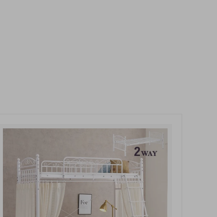
玄関・押入れ収納
和家具