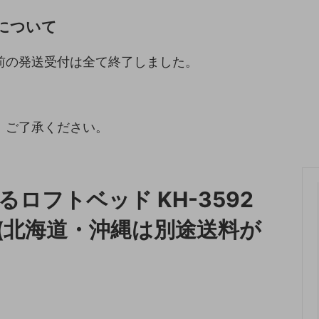
について
収納
ランドリー収納
・照明
ペット用品
前の発送受付は全て終了しました。
。
。ご了承ください。
ロフトベッド KH-3592
(北海道・沖縄は別途送料が