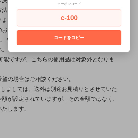
き決済がご利用になれません。ご了承ください。
クーポンコード
方法でクレジットカード以外をご選択の場合は、
c-100
ります。ご了承ください。
のお取り置きが可能です。(決済が完了している
コードをコピー
い。その場合、取り置き中のキャンセル、商品の
い。
が可能ですが、こちらの使用品は対象外となりま
希望の場合はご相談ください。
関しましては、送料は別途お見積りとさせていた
金額が設定されていますが、その金額ではなく、
いたします。