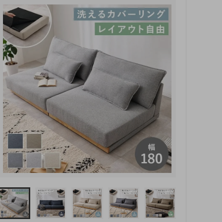
玄関・押入れ収納
和家具