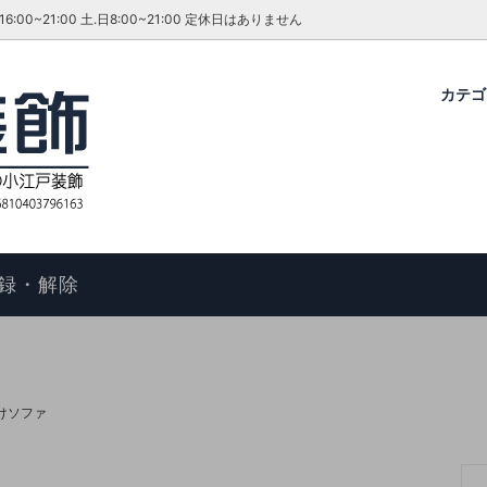
~21:00 土.日8:00~21:00 定休日はありません
カテ
グ・ダイニングセット
ファーテイラー
せ
コタツ
アンティーク＆ROCOCO 輸入
今月のキャンペーン・イベント
ル
ィアン ホームスタイル
歴
アームチェア
よくあるご質問
物の手順
マントルピース
コエドグループ
録・解除
テーブル
テレビボード
オケース
チェスト
ドレッサー
けソファ
ール
キャビネット
FAX スタンド
ポールハンガー