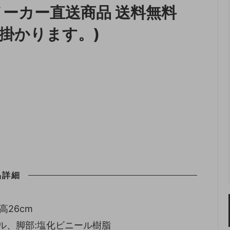
2 メーカー直送商品 送料無料
収納
ランドリー収納
掛かります。)
・照明
ペット用品
品詳細
高26cm
テル、脚部:塩化ビニール樹脂