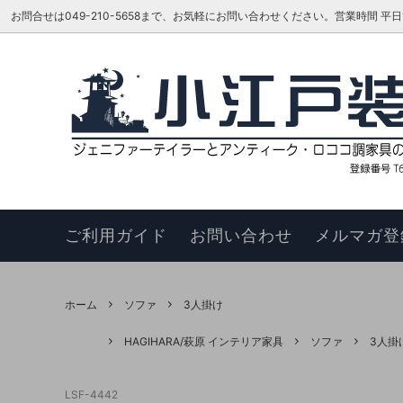
お問合せは049-210-5658まで、お気軽にお問い合わせください。営業時間 平日16:00
ベッド
TOKAI KAGU/東海家具工業
はじめての方へ
リビン
ジェニ
お知ら
カウチソファ
HAGIHARA/萩原 インテリア家具
メーカーさんに聞いてみよう!!
スツー
ヴィヴ
更新履
チェア
このサイトについて
ベンチ
お買い
ご利用ガイド
お問い合わせ
メルマガ登
ナイトテーブル
サイド
サイドボード
キュリ
ホーム
ソファ
3人掛け
デスク
ワゴン
HAGIHARA/萩原 インテリア家具
ソファ
3人掛
本棚・シェルフ・ラック
コンソ
LSF-4442
フラワースタンド
TEL・