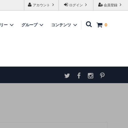
アカウント
ログイン
会員登録
ゴリー
グループ
コンテンツ
0
家具
情報
ソファ
神谷家具
各種ダウンロード
ラムズゲイトチェア
サイトマップ
テーブル
アンティーク商品 概略と取扱い方
ダイニングボード
収納家具
パーテーション・スクリーン
カウンター
ミラー