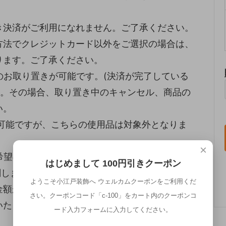
き決済がご利用になれません。ご了承ください。
方法でクレジットカード以外をご選択の場合は、
ります。ご了承ください。
のお取り置きが可能です。(決済が完了している
い。その場合、取り置き中のキャンセル、商品の
い。
が可能ですが、こちらの使用品は対象外となりま
×
希望の場合はご相談ください。
はじめまして 100円引きクーポン
関しましては、送料は別途お見積りとさせていた
ようこそ小江戸装飾へ ウェルカムクーポンをご利用くだ
金額が設定されていますが、その金額ではなく、
さい。クーポンコード「c-100」をカート内のクーポンコ
いたします。
ード入力フォームに入力してください。