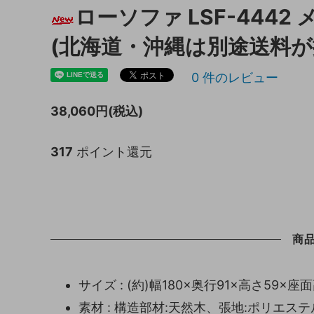
ローソファ LSF-444
キッチン収納
トイレ
(北海道・沖縄は別途送料が
ガーデニング雑貨
ライト
0
件のレビュー
天板保護マット
38,060円(税込)
317
ポイント還元
商
サイズ : (約)幅180×奥行91×高さ59×座面
素材 : 構造部材:天然木、張地:ポリエス