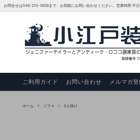
お問合せは049-210-5658まで、お気軽にお問い合わせください。営業時間 平日16:00
ベッド
TOKAI KAGU/東海家具工業
はじめての方へ
リビン
ジェニ
お知ら
カウチソファ
HAGIHARA/萩原 インテリア家具
メーカーさんに聞いてみよう!!
スツー
ヴィヴ
更新履
チェア
このサイトについて
ベンチ
お買い
ご利用ガイド
お問い合わせ
メルマガ登
ナイトテーブル
サイド
サイドボード
キュリ
ホーム
ソファ
3人掛け
デスク
ワゴン
本棚・シェルフ・ラック
コンソ
フラワースタンド
TEL・