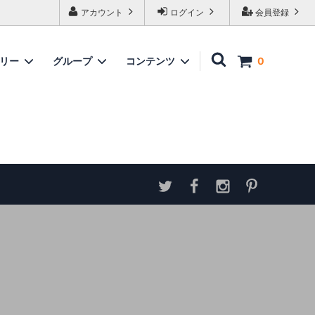
アカウント
ログイン
会員登録
ゴリー
グループ
コンテンツ
0
家具
情報
ソファ
神谷家具
各種ダウンロード
ラムズゲイトチェア
サイトマップ
テーブル
アンティーク商品 概略と取扱い方
ダイニングボード
収納家具
パーテーション・スクリーン
カウンター
ミラー