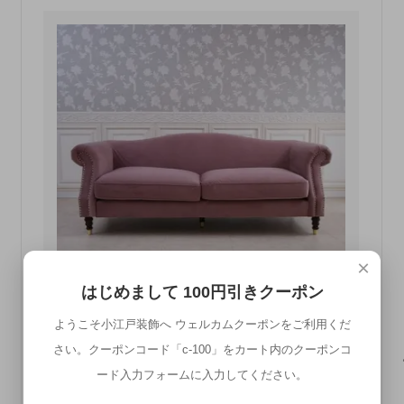
×
はじめまして 100円引きクーポン
ようこそ小江戸装飾へ ウェルカムクーポンをご利用くだ
エトワール ブランシュ 3人掛けソファ アン
さい。クーポンコード「c-100」をカート内のクーポンコ
ティークローズ メーカー直送商品 送料無料(一部
ード入力フォームに入力してください。
地域を除きます。) 設置込