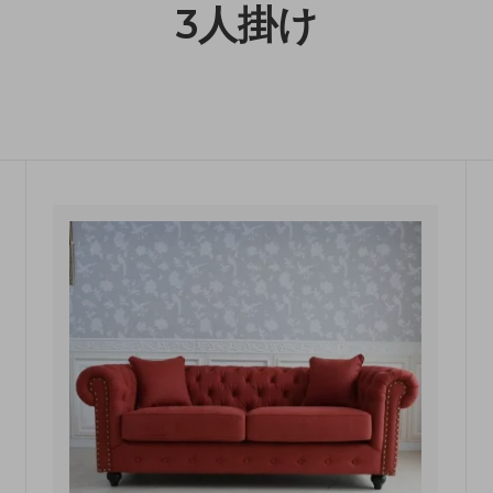
3人掛け
収納
ランドリー収納
・照明
ペット用品