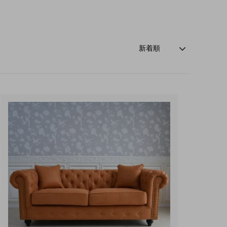
玄関・押入れ収納
和家具