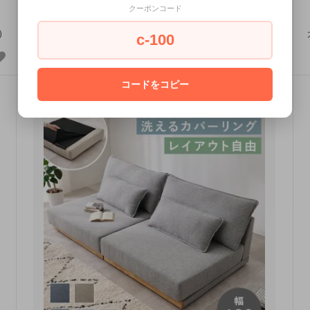
178,000円(税込)
クーポンコード
)
大型家具 メーカー直送シリーズ(一部地域の除き送料無料・設置込)
c-100
コードをコピー