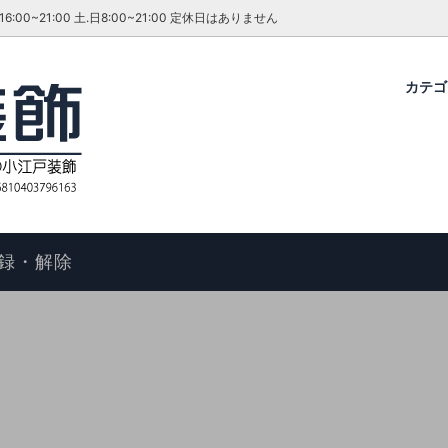
~21:00 土.日8:00~21:00 定休日はありません
カテ
グ・ダイニングセット
ファーテイラー
せ
コタツ
アンティーク＆ROCOCO 輸入
今月のキャンペーン・イベント
ル
ィアン ホームスタイル
歴
アームチェア
よくあるご質問
物の手順
マントルピース
コエドグループ
録・解除
テーブル
テレビボード
オケース
チェスト
ドレッサー
ール
キャビネット
FAX スタンド
ポールハンガー