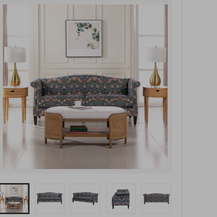
玄関・押入れ収納
和家具