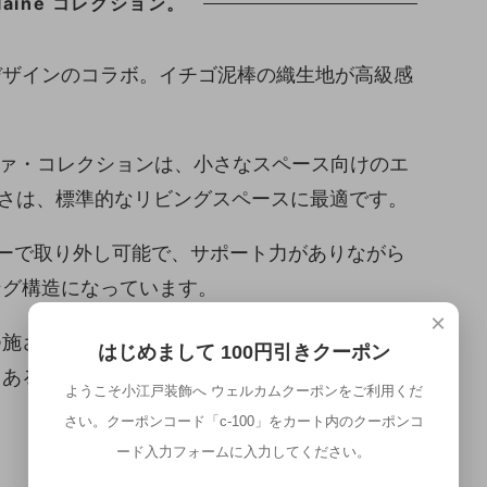
r Elaine コレクション。
デザインのコラボ。イチゴ泥棒の織生地が高級感
ソファ・コレクションは、小さなスペース向けのエ
長さは、標準的なリビングスペースに最適です。
ーで取り外し可能で、サポート力がありながら
ング構造になっています。
×
つ施された金属のネイルヘッドがアクセントにな
はじめまして 100円引きクーポン
もある魅力的なデザインに仕上がっています。
ようこそ小江戸装飾へ ウェルカムクーポンをご利用くだ
さい。クーポンコード「c-100」をカート内のクーポンコ
ード入力フォームに入力してください。