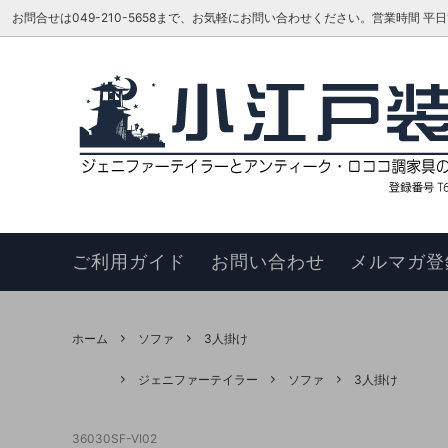
お問合せは049-210-5658まで、お気軽にお問い合わせください。営業時間 平日16:00
ベッド
TOKAI KAGU/東海家具工業
はじめての方へ
リビン
ジェニ
お知ら
カウチソファ
HAGIHARA/萩原 インテリア家具
メーカーさんに聞いてみよう!!
スツー
ヴィヴ
更新履
チェア
このサイトについて
ベンチ
お買い
ご利用ガイド
お問い合わせ
メルマガ登
ナイトテーブル
サイド
サイドボード
キュリ
ホーム
ソファ
3人掛け
デスク
ワゴン
ジェニファーテイラー
ソファ
3人掛け
本棚・シェルフ・ラック
コンソ
36030SF-VI02
フラワースタンド
TEL・