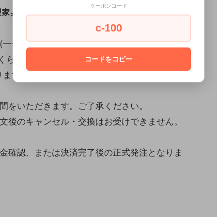
クーポンコード
家具配送便 (設置込み)
c-100
(一部地域(北海道・九州・沖縄・離島)は除きま
らくらく家財宅急便でお届けいたします。
コードをコピー
ます。お届けまで10日～14日程度お時間をい
時間をいただきます。ご了承ください。
注文後のキャンセル・交換はお受けできません。
入金確認、または決済完了後の正式発注となりま