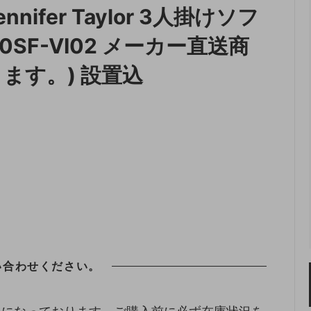
ifer Taylor 3人掛けソフ
収納
ランドリー収納
030SF-VI02 メーカー直送商
・照明
ペット用品
ます。) 設置込
い合わせください。