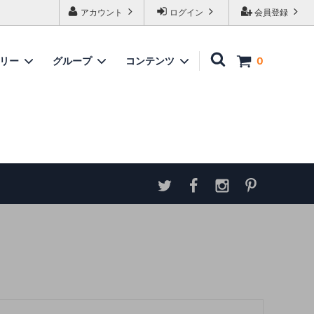
アカウント
ログイン
会員登録
ゴリー
グループ
コンテンツ
0
家具
情報
ソファ
神谷家具
各種ダウンロード
ラムズゲイトチェア
サイトマップ
テーブル
アンティーク商品 概略と取扱い方
ダイニングボード
収納家具
パーテーション・スクリーン
カウンター
ミラー