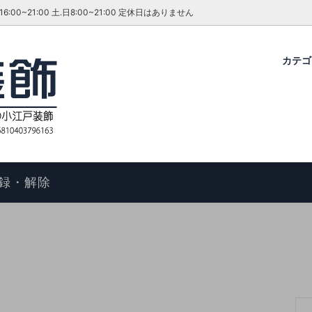
~21:00 土.日8:00~21:00 定休日はありません
カテ
グ・ダイニングセット
ファーテイラー
せ
コタツ
アンティーク＆ROCOCO 輸入
今月のキャンペーン・イベント
ル
ィアン ホームスタイル
歴
アームチェア
よくあるご質問
物の手順
マントルピース
コエドグループ
録・解除
テーブル
テレビボード
オケース
チェスト
ドレッサー
ール
キャビネット
FAX スタンド
ポールハンガー