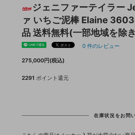
ジェニファーテイラー Jenn
キッチン収納
トイレ
ァ いちご泥棒 Elaine 36
ガーデニング雑貨
ライト
品 送料無料(一部地域を除き
天板保護マット
0
件のレビュー
275,000円(税込)
2291
ポイント還元
在庫状況をお問