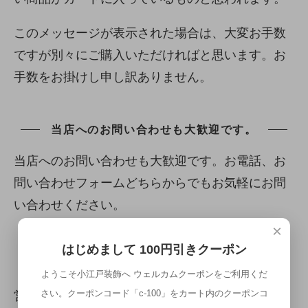
このメッセージが表示された場合は、大変お手数
ですが別々にご購入いただければと思います。お
手数をお掛けし申し訳ありません。
当店へのお問い合わせも大歓迎です。
当店へのお問い合わせも大歓迎です。お電話、お
問い合わせフォームどちらからでもお気軽にお問
い合わせください。
×
お電話のお問い合わせは
049-210-5658
まで
はじめまして 100円引きクーポン
お問い合わせフォームはこちらから>>
ようこそ小江戸装飾へ ウェルカムクーポンをご利用くだ
さい。クーポンコード「c-100」をカート内のクーポンコ
営業時間は8:00~21:00ですが、少しくらい早い時