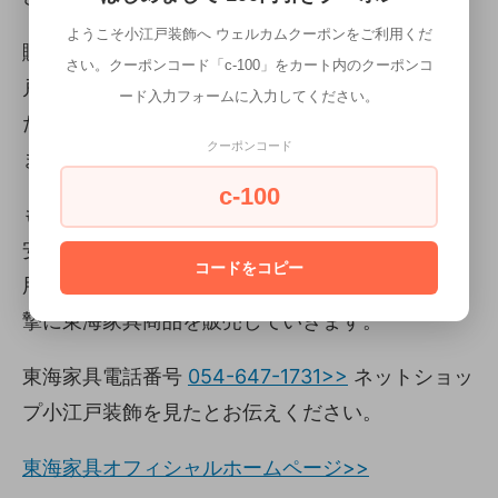
ようこそ小江戸装飾へ ウェルカムクーポンをご利用くだ
購入前に東海家具にお電話していただき、「小江
さい。クーポンコード「c-100」をカート内のクーポンコ
戸装飾は間違いなく正規販売店か？」と聞いてい
ード入力フォームに入力してください。
ただければ、担当者が間違いないと確認してくれ
クーポンコード
ます。
c-100
もし、「東海家具商品を購入をしたいが、少し不
安だ。」と思っている方が居ましたら、ぜひご利
コードをコピー
用ください。小江戸装飾はこれからも、安全に真
摯に東海家具商品を販売していきます。
東海家具電話番号
054-647-1731>>
ネットショッ
プ小江戸装飾を見たとお伝えください。
東海家具オフィシャルホームページ>>