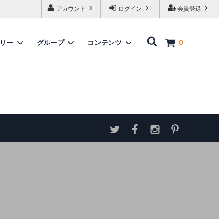
アカウント
ログイン
会員登録
ゴリー
グループ
コンテンツ
0
家具
情報
ソファ
神谷家具
各種ダウンロード
ラムズゲイトチェア
サイトマップ
テーブル
アンティーク商品 概略と取扱い方
ダイニングボード
収納家具
パーテーション・スクリーン
カウンター
ミラー