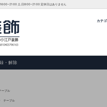
~21:00 土.日8:00~21:00 定休日はありません
カテ
グ・ダイニングセット
ファーテイラー
せ
コタツ
アンティーク＆ROCOCO 輸入
今月のキャンペーン・イベント
ル
ィアン ホームスタイル
歴
アームチェア
よくあるご質問
物の手順
マントルピース
コエドグループ
録・解除
テーブル
テレビボード
オケース
チェスト
ドレッサー
テーブル
ール
キャビネット
テーブル
FAX スタンド
ポールハンガー