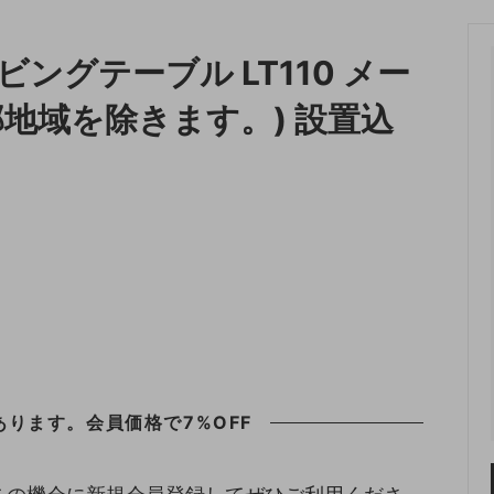
収納
ランドリー収納
ビングテーブル LT110 メー
・照明
ペット用品
部地域を除きます。) 設置込
ります。会員価格で7%OFF