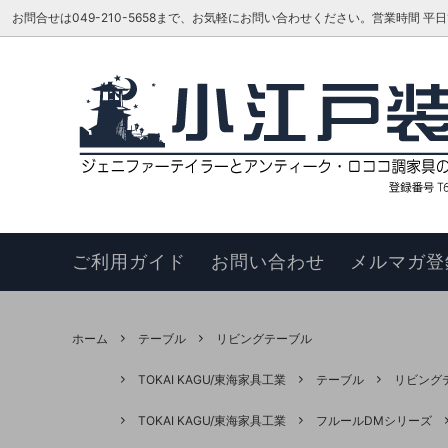
お問合せは049-210-5658まで、お気軽にお問い合わせください。営業時間 平日16:00
ベッド
TOKAI KAGU/東海家具工業
はじめての方へ
リビン
ジェニ
お知ら
カウチソファ
HAGIHARA/萩原 インテリア家具
メーカーさんに聞いてみよう!!
スツー
ヴィヴ
更新履
チェア
このサイトについて
ベンチ
お買い
ご利用ガイド
お問い合わせ
メルマガ登
ナイトテーブル
サイド
サイドボード
キュリ
ホーム
テーブル
リビングテーブル
デスク
ワゴン
TOKAI KAGU/東海家具工業
テーブル
リビング
本棚・シェルフ・ラック
コンソ
TOKAI KAGU/東海家具工業
フルールDMシリーズ
フラワースタンド
TEL・