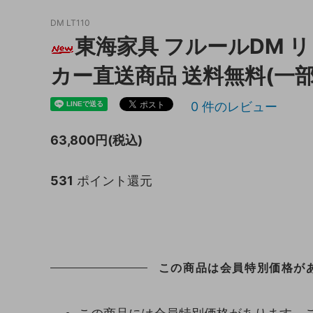
DM LT110
キッチン収納
トイレ
東海家具 フルールDM リ
ガーデニング雑貨
ライト
カー直送商品 送料無料(一
天板保護マット
0
件のレビュー
63,800円(税込)
531
ポイント還元
この商品は会員特別価格があ