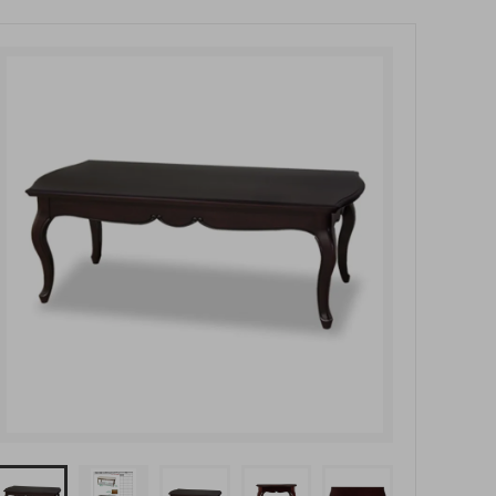
玄関・押入れ収納
和家具