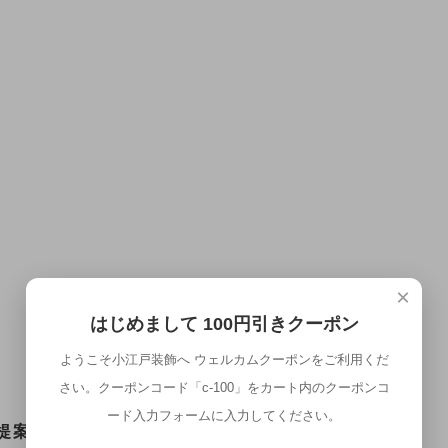
×
はじめまして 100円引きクーポン
ようこそ小江戸装飾へ ウェルカムクーポンをご利用くだ
さい。クーポンコード「c-100」をカート内のクーポンコ
ード入力フォームに入力してください。
提案、フルールシリーズ