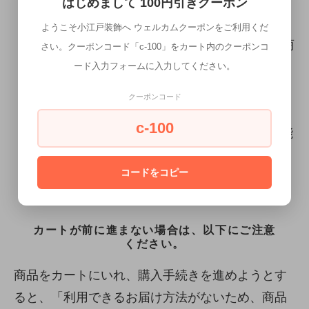
けません。
はじめまして 100円引きクーポン
※こちらの商品は、最長で約1ヶ月先までのお
ようこそ小江戸装飾へ ウェルカムクーポンをご利用くだ
取り置きが可能です。(決済が完了している商
さい。クーポンコード「c-100」をカート内のクーポンコ
品に限ります。) 是非お申し付け下さい。そ
ード入力フォームに入力してください。
の場合、取り置き中のキャンセル、商品の変
クーポンコード
更等はお受けできません。ご了承下さい。
c-100
※購入時システム上180日後までの設定が可能
ですが、こちらの使用品は対象外となります
コードをコピー
ので、ご了承ください。
カートが前に進まない場合は、以下にご注意
ください。
商品をカートにいれ、購入手続きを進めようとす
ると、「利用できるお届け方法がないため、商品