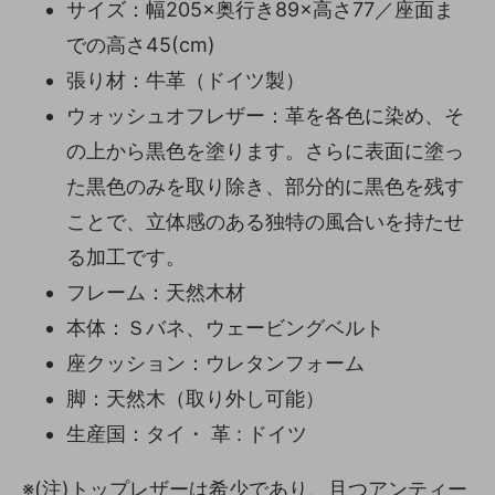
サイズ：幅205×奥行き89×高さ77／座面ま
での高さ45(cm)
張り材：牛革（ドイツ製）
ウォッシュオフレザー：革を各色に染め、そ
の上から黒色を塗ります。さらに表面に塗っ
た黒色のみを取り除き、部分的に黒色を残す
ことで、立体感のある独特の風合いを持たせ
る加工です。
フレーム：天然木材
本体：Ｓバネ、ウェービングベルト
座クッション：ウレタンフォーム
脚：天然木（取り外し可能）
生産国：タイ・ 革 : ドイツ
※(注)トップレザーは希少であり、且つアンティー