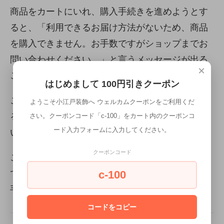
商品をカートにいれ、購入手続きを進めようとす
ると、「利用できるお届け方法がないため、商品
を購入できません。お手数ですがショップまでお
問い合わせください。」と言うメッセージが出る
×
ことがあります。
はじめまして 100円引きクーポン
この場合は、同梱できない商品を同時購入してい
ようこそ小江戸装飾へ ウェルカムクーポンをご利用くだ
る、またはシステム上やむ終えず同時購入できな
さい。クーポンコード「c-100」をカート内のクーポンコ
ード入力フォームに入力してください。
い商品がカートに入っているものと思われます。
クーポンコード
このメッセージが表示された場合は、大変お手数
ですが別々にご購入いただければと思います。お
c-100
手数をお掛けし申し訳ありません。
コードをコピー