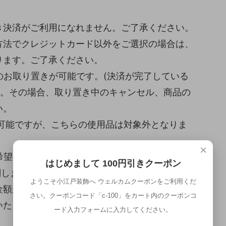
き決済がご利用になれません。ご了承ください。
方法でクレジットカード以外をご選択の場合は、
ります。ご了承ください。
のお取り置きが可能です。(決済が完了している
い。その場合、取り置き中のキャンセル、商品の
い。
が可能ですが、こちらの使用品は対象外となりま
×
希望の場合はご相談ください。
はじめまして 100円引きクーポン
関しましては、送料は別途お見積りとさせていた
ようこそ小江戸装飾へ ウェルカムクーポンをご利用くだ
金額が設定されていますが、その金額ではなく、
さい。クーポンコード「c-100」をカート内のクーポンコ
いたします。
ード入力フォームに入力してください。