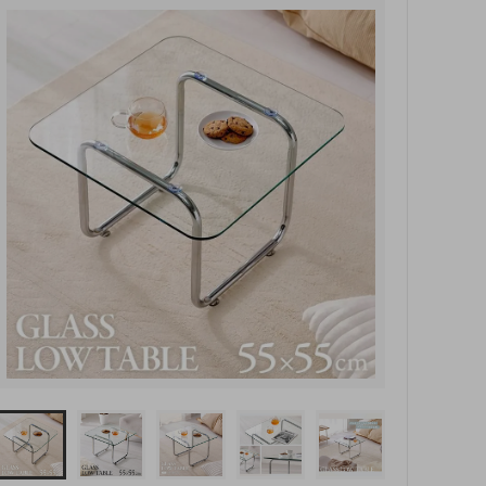
玄関・押入れ収納
和家具