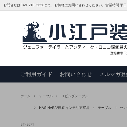
お問合せは049-210-5658まで、お気軽にお問い合わせください。営業時間 平日16:00
ベッド
TOKAI KAGU/東海家具工業
はじめての方へ
リビン
ジェニ
お知ら
カウチソファ
HAGIHARA/萩原 インテリア家具
メーカーさんに聞いてみよう!!
スツー
ヴィヴ
更新履
チェア
このサイトについて
ベンチ
お買い
ご利用ガイド
お問い合わせ
メルマガ登
ナイトテーブル
サイド
サイドボード
キュリ
ホーム
テーブル
リビングテーブル
デスク
ワゴン
HAGIHARA/萩原 インテリア家具
テーブル
セン
本棚・シェルフ・ラック
コンソ
BT-8671
フラワースタンド
TEL・