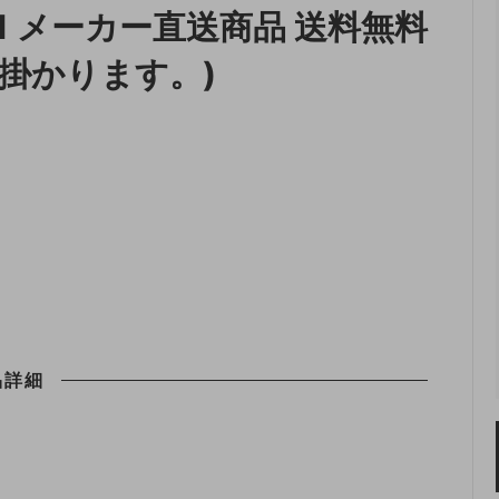
71 メーカー直送商品 送料無料
収納
ランドリー収納
掛かります。)
・照明
ペット用品
品詳細