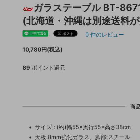
ガラステーブル BT-86
キッチン収納
トイレ
(北海道・沖縄は別途送料が
ガーデニング雑貨
ライト
0
件のレビュー
天板保護マット
10,780円(税込)
89
ポイント還元
商
サイズ : (約)幅55×奥行55×高さ38cm
天板:8mm強化ガラス、脚部:スチール