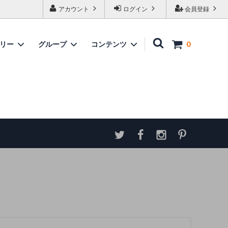
アカウント
ログイン
会員登録
ゴリー
グループ
コンテンツ
0
家具
情報
ソファ
神谷家具
各種ダウンロード
ラムズゲイトチェア
サイトマップ
テーブル
アンティーク商品 概略と取扱い方
ダイニングボード
収納家具
パーテーション・スクリーン
カウンター
ミラー