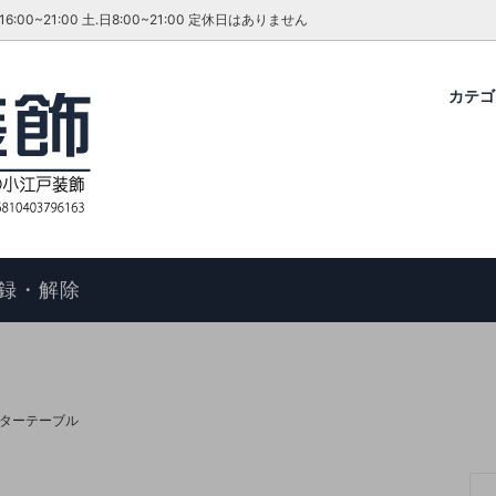
~21:00 土.日8:00~21:00 定休日はありません
カテ
グ・ダイニングセット
ファーテイラー
せ
コタツ
アンティーク＆ROCOCO 輸入
今月のキャンペーン・イベント
ル
ィアン ホームスタイル
歴
アームチェア
よくあるご質問
物の手順
マントルピース
コエドグループ
録・解除
テーブル
テレビボード
オケース
チェスト
ドレッサー
ターテーブル
ール
キャビネット
FAX スタンド
ポールハンガー